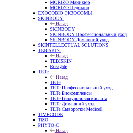
MORIZO Маникюр
MORIZO Педикюр
EXOCOBIO ЭКЗОСОМЫ
SKINBODY
Назад
SKINBODY
SKINBODY Профессиональный уход
SKINBODY Домашний уход
SKINTELLECTUAL SOLUTIONS
TEBISKIN
Назад
TEBISKIN
Rosagate
TETe
Назад
TETe
TETe Профессиональный уход
TETe Биокомплексы
TETe Гиалуроновая кислота
TETe Домашний уход
TETe Сыворотки Medicell
TIMECODE
TiZO
PHYTO-C
Назад