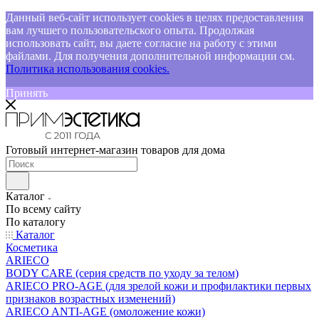
Данный веб-сайт использует cookies в целях предоставления
вам лучшего пользовательского опыта. Продолжая
использовать сайт, вы даете согласие на работу с этими
файлами. Для получения дополнительной информации см.
Политика использования cookies.
Принять
Готовый интернет-магазин товаров для дома
Каталог
По всему сайту
По каталогу
Каталог
Косметика
ARIECO
BODY CARE (серия средств по уходу за телом)
ARIECO PRO-AGE (для зрелой кожи и профилактики первых
признаков возрастных изменений)
ARIECO ANTI-AGE (омоложение кожи)