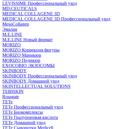
LEVISSIME Профессиональный уход
MD:CEUTICALS
MEDICAL COLLAGENE 3D
MEDICAL COLLAGENE 3D Профессиональный уход
MesoCollagen
Эмалан
M.E.LINE
M.E.LINE Новый формат
MORIZO
MORIZO Коррекция фигуры
MORIZO Маникюр
MORIZO Педикюр
EXOCOBIO ЭКЗОСОМЫ
SKINBODY
SKINBODY Профессиональный уход
SKINBODY Домашний уход
SKINTELLECTUAL SOLUTIONS
TEBISKIN
Rosagate
TETe
TETe Профессиональный уход
TETe Биокомплексы
TETe Гиалуроновая кислота
TETe Домашний уход
TETe Сыворотки Medicell