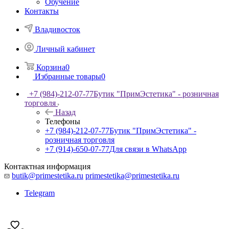
Обучение
Контакты
Владивосток
Личный кабинет
Корзина
0
Избранные товары
0
+7 (984)-212-07-77
Бутик "ПримЭстетика" - розничная
торговля
Назад
Телефоны
+7 (984)-212-07-77
Бутик "ПримЭстетика" -
розничная торговля
+7 (914)-650-07-77
Для связи в WhatsApp
Контактная информация
butik@primestetika.ru
primestetika@primestetika.ru
Telegram