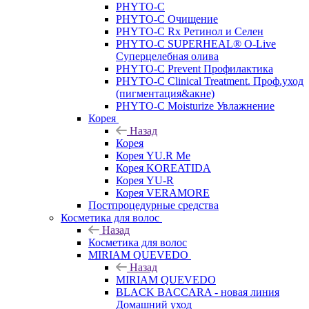
PHYTO-C
PHYTO-C Очищение
PHYTO-C Rx Ретинол и Селен
PHYTO-C SUPERHEAL® O-Live
Суперцелебная олива
PHYTO-C Prevent Профилактика
PHYTO-C Clinical Treatment. Проф.уход
(пигментация&акне)
PHYTO-C Moisturize Увлажнение
Корея
Назад
Корея
Корея YU.R Me
Корея KOREATIDA
Корея YU-R
Корея VERAMORE
Постпроцедурные средства
Косметика для волос
Назад
Косметика для волос
MIRIAM QUEVEDO
Назад
MIRIAM QUEVEDO
BLACK BACCARA - новая линия
Домашний уход