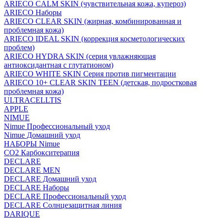
ARIECO CALM SKIN (чувствительная кожа, купероз)
ARIECO Наборы
ARIECO CLEAR SKIN (жирная, комбинированная и
проблемная кожа)
ARIECO IDEAL SKIN (коррекция косметологических
проблем)
ARIECO HYDRA SKIN (серия увлажняющая
антиоксидантная с глутатионом)
ARIECO WHITE SKIN Серия против пигментации
ARIECO 10+ CLEAR SKIN TEEN (детская, подростковая
проблемная кожа)
ULTRACELLTIS
APPLE
NIMUE
Nimue Профессиональный уход
Nimue Домашний уход
НАБОРЫ Nimue
CO2 Карбокситерапия
DECLARE
DECLARE MEN
DECLARE Домашний уход
DECLARE Наборы
DECLARE Профессиональный уход
DECLARE Солнцезащитная линия
DARIQUE