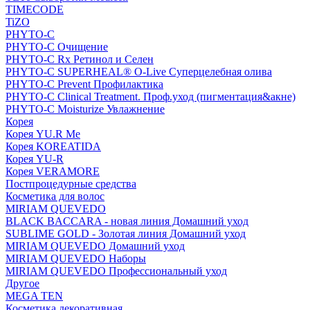
TIMECODE
TiZO
PHYTO-C
PHYTO-C Очищение
PHYTO-C Rx Ретинол и Селен
PHYTO-C SUPERHEAL® O-Live Суперцелебная олива
PHYTO-C Prevent Профилактика
PHYTO-C Clinical Treatment. Проф.уход (пигментация&акне)
PHYTO-C Moisturize Увлажнение
Корея
Корея YU.R Me
Корея KOREATIDA
Корея YU-R
Корея VERAMORE
Постпроцедурные средства
Косметика для волос
MIRIAM QUEVEDO
BLACK BACCARA - новая линия Домашний уход
SUBLIME GOLD - Золотая линия Домашний уход
MIRIAM QUEVEDO Домашний уход
MIRIAM QUEVEDO Наборы
MIRIAM QUEVEDO Профессиональный уход
Другое
MEGA TEN
Косметика декоративная