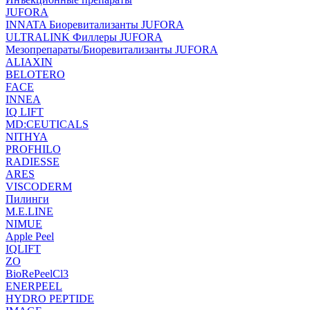
JUFORA
INNATA Биоревитализанты JUFORA
ULTRALINK Филлеры JUFORA
Мезопрепараты/Биоревитализанты JUFORA
ALIAXIN
BELOTERO
FACE
INNEA
IQ LIFT
MD:CEUTICALS
NITHYA
PROFHILO
RADIESSE
ARES
VISCODERM
Пилинги
M.E.LINE
NIMUE
Apple Peel
IQLIFT
ZO
BioRePeelCl3
ENERPEEL
HYDRO PEPTIDE