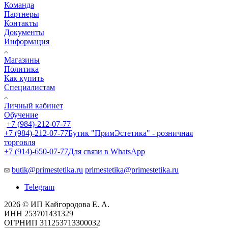
Команда
Партнеры
Контакты
Документы
Информация
Магазины
Политика
Как купить
Специалистам
Личный кабинет
Обучение
+7 (984)-212-07-77
+7 (984)-212-07-77
Бутик "ПримЭстетика" - розничная
торговля
+7 (914)-650-07-77
Для связи в WhatsApp
butik@primestetika.ru
primestetika@primestetika.ru
Telegram
2026 © ИП Кайгородова Е. А.
ИНН 253701431329
ОГРНИП 311253713300032