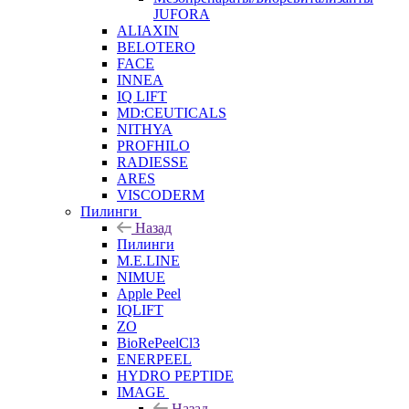
JUFORA
ALIAXIN
BELOTERO
FACE
INNEA
IQ LIFT
MD:CEUTICALS
NITHYA
PROFHILO
RADIESSE
ARES
VISCODERM
Пилинги
Назад
Пилинги
M.E.LINE
NIMUE
Apple Peel
IQLIFT
ZO
BioRePeelCl3
ENERPEEL
HYDRO PEPTIDE
IMAGE
Назад